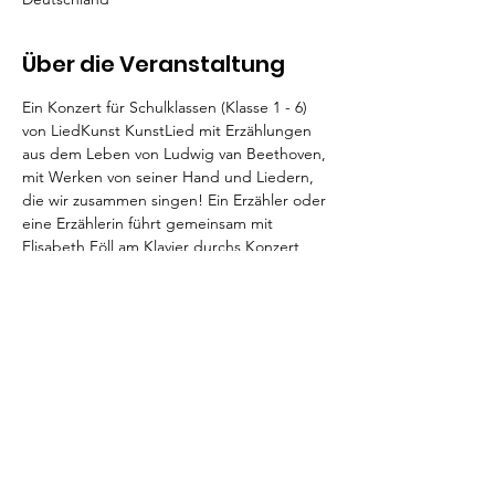
Über die Veranstaltung
Ein Konzert für Schulklassen (Klasse 1 - 6) 
von LiedKunst KunstLied mit Erzählungen 
aus dem Leben von Ludwig van Beethoven, 
mit Werken von seiner Hand und Liedern, 
die wir zusammen singen! Ein Erzähler oder 
eine Erzählerin führt gemeinsam mit 
Elisabeth Föll am Klavier durchs Konzert, 
erzählt spannende Ausschnitte aus dem 
Leben von Beethoven und stellt wichtige 
Stücke von ihm vor.
Der Eintritt kostet pro Kind und Konzert 3 
€, Begleitpersonen sind frei.