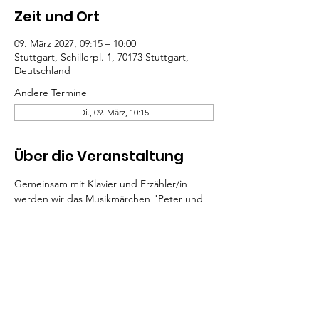
Zeit und Ort
09. März 2027, 09:15 – 10:00
Stuttgart, Schillerpl. 1, 70173 Stuttgart,
Deutschland
Andere Termine
Di., 09. März, 10:15
Über die Veranstaltung
Gemeinsam mit Klavier und Erzähler/in 
werden wir das Musikmärchen "Peter und 
der Wolf" hören. 
Der Eintritt kostet pro Kind und Konzert 3 
€, Begleitpersonen sind frei.
Bei Interesse melden Sie sich bitte über 
unser Kontaktformular.
Mehr lesen >