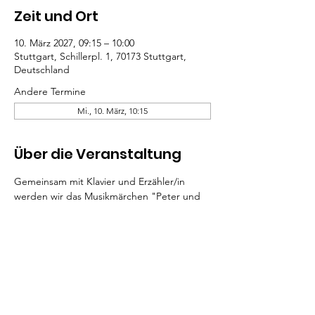
Zeit und Ort
10. März 2027, 09:15 – 10:00
Stuttgart, Schillerpl. 1, 70173 Stuttgart,
Deutschland
Andere Termine
Mi., 10. März, 10:15
Über die Veranstaltung
Gemeinsam mit Klavier und Erzähler/in 
werden wir das Musikmärchen "Peter und 
der Wolf" hören. 
Der Eintritt kostet pro Kind und Konzert 3 
€, Begleitpersonen sind frei.
Bei Interesse melden Sie sich bitte über 
unser Kontaktformular.
Mehr lesen >