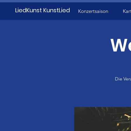
LiedKunst KunstLied
Konzertsaison
Kar
We
Die Ver