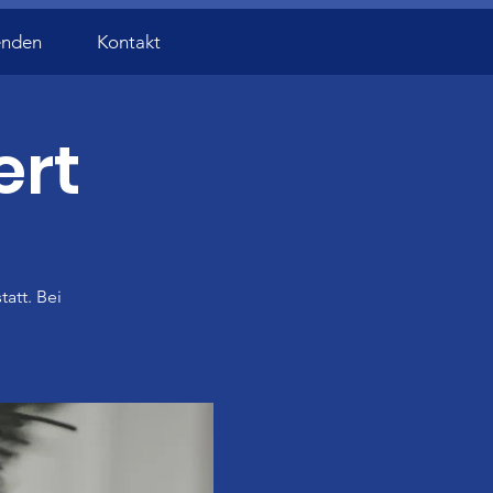
enden
Kontakt
ert
att. Bei