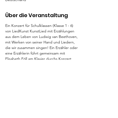
Über die Veranstaltung
Ein Konzert für Schulklassen (Klasse 1 - 6) 
von LiedKunst KunstLied mit Erzählungen 
aus dem Leben von Ludwig van Beethoven, 
mit Werken von seiner Hand und Liedern, 
die wir zusammen singen! Ein Erzähler oder 
eine Erzählerin führt gemeinsam mit 
Elisabeth Föll am Klavier durchs Konzert, 
erzählt spannende Ausschnitte aus dem 
Leben von Beethoven und stellt wichtige 
Stücke von ihm vor.
Der Eintritt kostet pro Kind und Konzert 3 
€, Begleitpersonen sind frei.