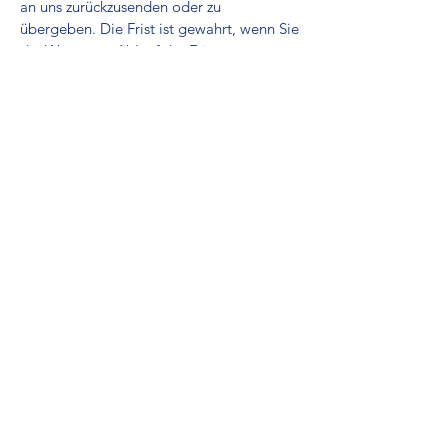
an uns zurückzusenden oder zu
übergeben. Die Frist ist gewahrt, wenn Sie
die Waren vor Ablauf der Frist von
vierzehn Tagen absenden.
Sie tragen die unmittelbaren Kosten der
Rücksendung der Waren.
Sie müssen für einen etwaigen Wertverlust
der Waren nur aufkommen, wenn dieser
Wertverlust auf einen zur Prüfung der
Beschaffenheit, Eigenschaften und
Funktionsweise der Waren nicht
notwendigen Umgang mit ihnen
zurückzuführen ist.
Ausschluss bzw. vorzeitiges
Erlöschen des Widerrufsrechts
Soweit nichts anderes vereinbart ist,