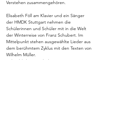
Verstehen zusammengehören.
Elisabeth Föll am Klavier und ein Sänger 
der HMDK Stuttgart nehmen die 
Schülerinnen und Schüler mit in die Welt 
der Winterreise von Franz Schubert. Im 
Mittelpunkt stehen ausgewählte Lieder aus 
dem berühmtem Zyklus mit den Texten von 
Wilhelm Müller.
Dabei bleibt es nicht beim reinen Konzert: 
Die Klassen werden aktiv einbezogen, 
dürfen Fragen stellen, musikalische Motive 
erkennen, Stimmungen beschreiben und 
erleben, wie Text und Musik zusammen 
eine Geschichte erzählen.
Ein Format, das klassische Musik nahbar 
macht – interaktiv, verständlich und 
mitreißend.
Der Eintritt kostet pro Kind und Konzert 3 