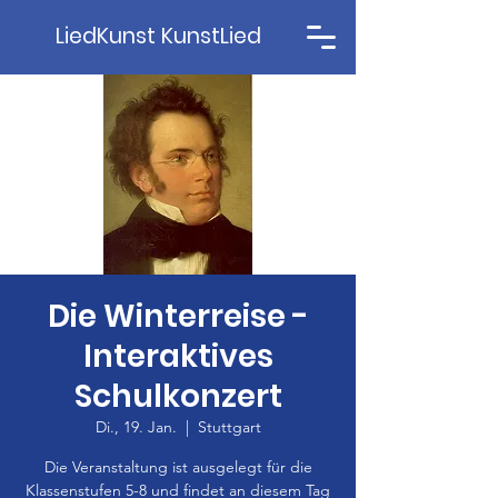
LiedKunst KunstLied
Die Winterreise -
Interaktives
Schulkonzert
Di., 19. Jan.
  |  
Stuttgart
Die Veranstaltung ist ausgelegt für die
Klassenstufen 5-8 und findet an diesem Tag