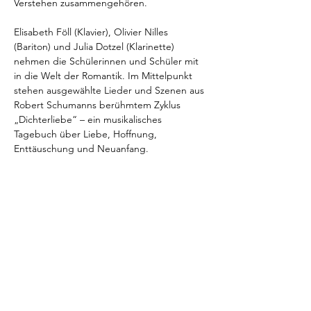
Verstehen zusammengehören.
Elisabeth Föll (Klavier), Olivier Nilles 
(Bariton) und Julia Dotzel (Klarinette) 
nehmen die Schülerinnen und Schüler mit 
in die Welt der Romantik. Im Mittelpunkt 
stehen ausgewählte Lieder und Szenen aus 
Robert Schumanns berühmtem Zyklus 
„Dichterliebe“ – ein musikalisches 
Tagebuch über Liebe, Hoffnung, 
Enttäuschung und Neuanfang.
Dabei bleibt es nicht beim reinen Konzert: 
Die Klassen werden aktiv einbezogen, 
dürfen Fragen stellen, musikalische Motive 
erkennen, Stimmungen beschreiben und 
erleben, wie Text und Musik zusammen 
eine Geschichte erzählen.
Ein Format, das klassische Musik nahbar 
macht – interaktiv, verständlich und 
mitreißend.