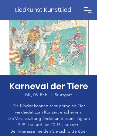
LiedKunst KunstLied
Karneval der Tiere
Mi., 03. Feb.
  |  
Stuttgart
Die Kinder können sehr gerne als Tier
verkleidet zum Konzert erscheinen!
Die Veranstaltung findet an diesem Tag um
9.15 Uhr und um 10.15 Uhr statt.
Bei Interesse melden Sie sich bitte über