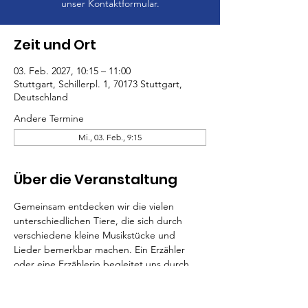
unser Kontaktformular.
Zeit und Ort
03. Feb. 2027, 10:15 – 11:00
Stuttgart, Schillerpl. 1, 70173 Stuttgart,
Deutschland
Andere Termine
Mi., 03. Feb., 9:15
Über die Veranstaltung
Gemeinsam entdecken wir die vielen 
unterschiedlichen Tiere, die sich durch 
verschiedene kleine Musikstücke und 
Lieder bemerkbar machen. Ein Erzähler 
oder eine Erzählerin begleitet uns durch 
das Konzert und macht das Erlebnis mit 
kurzen tierischen Texten noch lebendiger.
Die Kinder können gerne als Tier verkleidet 