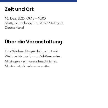
Zeit und Ort
16. Dez. 2025, 09:15 – 10:00
Stuttgart, Schillerpl. 1, 70173 Stuttgart,
Deutschland
Über die Veranstaltung
Eine Weihnachtsgeschichte mit viel 
Weihnachtsmusik zum Zuhören oder 
Mitsingen - ein vorweihnachtliches 
Musikerlebnis, wie es nur die 
Weihnachtszeit bringen kann. Wir lernen 
Weihnachtsgrüße in über 16 Sprachen...
Triangeln und Glöckchen, Klavier und die 
historischen Tasteninstrumente des 
Museums begleiten uns in die 
Weihnachtszeit und durch dieses Konzert.